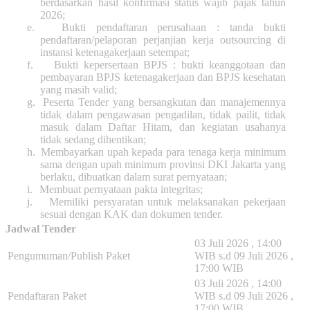
berdasarkan hasil konfirmasi status wajib pajak tahun
2026;
e.
Bukti pendaftaran perusahaan : tanda bukti
pendaftaran/pelaporan perjanjian kerja outsourcing di
instansi ketenagakerjaan setempat;
f.
Bukti kepersertaan BPJS : bukti keanggotaan dan
pembayaran BPJS ketenagakerjaan dan BPJS kesehatan
yang masih valid;
g.
Peserta Tender yang bersangkutan dan manajemennya
tidak dalam pengawasan pengadilan, tidak pailit, tidak
masuk dalam Daftar Hitam, dan kegiatan usahanya
tidak sedang dihentikan
;
h.
Membayarkan upah kepada para tenaga kerja minimum
sama dengan upah minimum provinsi DKI Jakarta yang
berlaku, dibuatkan dalam surat pernyataan;
i.
Membuat pernyataan pakta integritas;
j.
Memiliki persyaratan untuk melaksanakan pekerjaan
sesuai dengan KAK dan dokumen tender.
Jadwal Tender
03 Juli 2026 , 14:00
Pengumuman/Publish Paket
WIB s.d 09 Juli 2026 ,
17:00 WIB
03 Juli 2026 , 14:00
Pendaftaran Paket
WIB s.d 09 Juli 2026 ,
17:00 WIB