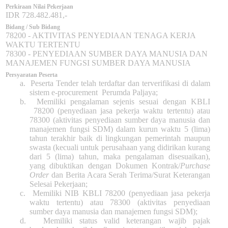
Perkiraan Nilai Pekerjaan
IDR 728.482.481,-
Bidang / Sub Bidang
78200 - AKTIVITAS PENYEDIAAN TENAGA KERJA
WAKTU TERTENTU
78300 - PENYEDIAAN SUMBER DAYA MANUSIA DAN
MANAJEMEN FUNGSI SUMBER DAYA MANUSIA
Persyaratan Peserta
a.
Peserta Tender telah terdaftar dan terverifikasi di dalam
sistem e-procurement
Perumda Paljaya;
b.
Memiliki pengalaman sejenis sesuai dengan KBLI
78200 (penyediaan jasa pekerja waktu tertentu) atau
78300 (aktivitas penyediaan sumber daya manusia dan
manajemen fungsi SDM) dalam kurun waktu 5 (lima)
tahun terakhir baik di lingkungan pemerintah maupun
swasta (kecuali untuk perusahaan yang didirikan kurang
dari 5 (lima) tahun, maka pengalaman disesuaikan),
yang dibuktikan dengan Dokumen Kontrak/
Purchase
Order
dan Berita Acara Serah Terima/Surat Keterangan
Selesai Pekerjaan;
c.
Memiliki NIB KBLI 78200 (penyediaan jasa pekerja
waktu tertentu) atau 78300 (aktivitas penyediaan
sumber daya manusia dan manajemen fungsi SDM);
d.
Memiliki status valid keterangan wajib pajak